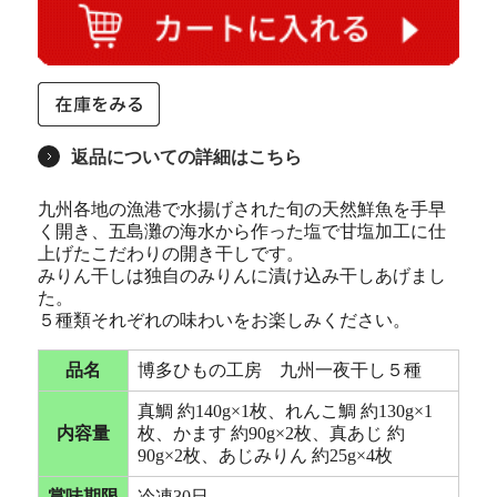
返品についての詳細はこちら
九州各地の漁港で水揚げされた旬の天然鮮魚を手早
く開き、五島灘の海水から作った塩で甘塩加工に仕
上げたこだわりの開き干しです。
みりん干しは独自のみりんに漬け込み干しあげまし
た。
５種類それぞれの味わいをお楽しみください。
品名
博多ひもの工房 九州一夜干し５種
真鯛 約140g×1枚、れんこ鯛 約130g×1
内容量
枚、かます 約90g×2枚、真あじ 約
90g×2枚、あじみりん 約25g×4枚
賞味期限
冷凍30日