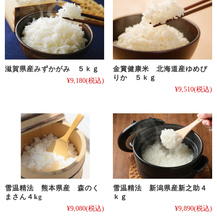
滋賀県産みずかがみ ５ｋｇ
金賞健康米 北海道産ゆめぴ
りか ５ｋｇ
¥9,180
(税込)
¥9,510
(税込)
雪温精法 熊本県産 森のく
雪温精法 新潟県産新之助４
まさん４kg
ｋｇ
¥9,080
(税込)
¥9,890
(税込)