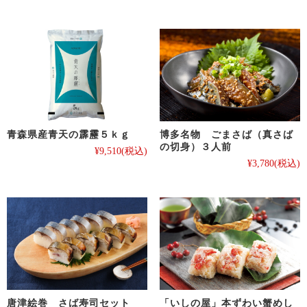
青森県産青天の霹靂５ｋｇ
博多名物 ごまさば（真さば
の切身）３人前
¥9,510
(税込)
¥3,780
(税込)
唐津絵巻 さば寿司セット
「いしの屋」本ずわい蟹めし