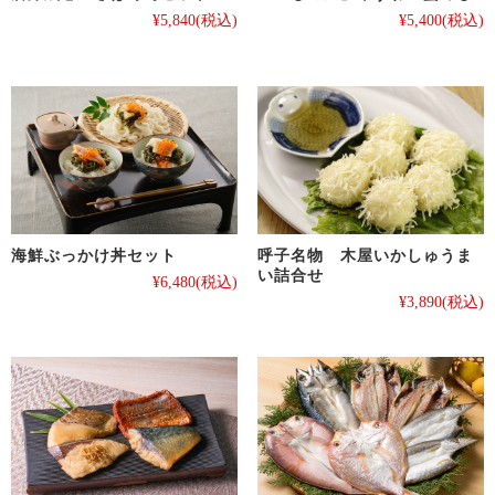
¥5,840
(税込)
¥5,400
(税込)
海鮮ぶっかけ丼セット
呼子名物 木屋いかしゅうま
い詰合せ
¥6,480
(税込)
¥3,890
(税込)