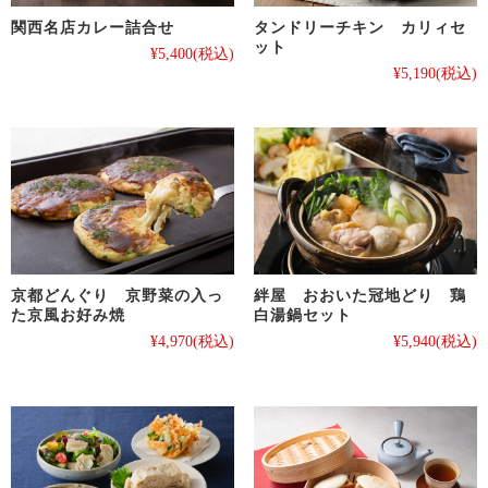
関西名店カレー詰合せ
タンドリーチキン カリィセ
ット
¥5,400
(税込)
¥5,190
(税込)
京都どんぐり 京野菜の入っ
絆屋 おおいた冠地どり 鶏
た京風お好み焼
白湯鍋セット
¥4,970
(税込)
¥5,940
(税込)