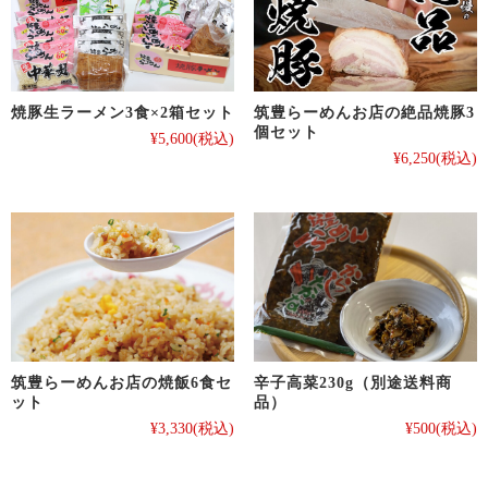
筑豊らーめんお店の絶品焼豚3
焼豚生ラーメン3食×2箱セット
個セット
¥5,600
(税込)
¥6,250
(税込)
筑豊らーめんお店の焼飯6食セ
辛子高菜230g（別途送料商
ット
品）
¥3,330
(税込)
¥500
(税込)