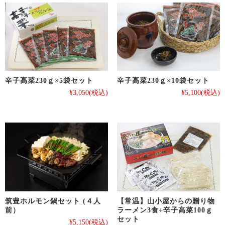
辛子高菜230ｇ×5袋セット
辛子高菜230ｇ×10袋セット
¥3,050
(税込)
¥5,100
(税込)
【常温】山小屋からの贈り物
筑豊ホルモン鍋セット (４人
ラーメン3食+辛子高菜100ｇ
前）
セット
¥5,150
(税込)