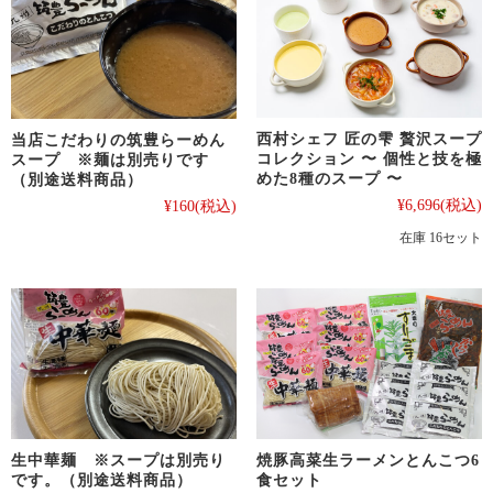
西村シェフ 匠の雫 贅沢スープ
当店こだわりの筑豊らーめん
コレクション 〜 個性と技を極
スープ ※麺は別売りです
めた8種のスープ 〜
（別途送料商品）
¥6,696
(税込)
¥160
(税込)
在庫 16セット
生中華麺 ※スープは別売り
焼豚高菜生ラーメンとんこつ6
です。（別途送料商品）
食セット