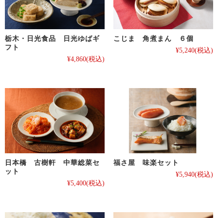
栃木・日光食品 日光ゆばギ
こじま 角煮まん ６個
フト
¥5,240
(税込)
¥4,860
(税込)
日本橋 古樹軒 中華総菜セ
福さ屋 味楽セット
ット
¥5,940
(税込)
¥5,400
(税込)