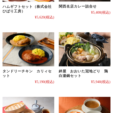
関西名店カレー詰合せ
ハムギフトセット（株式会社
ひばり工房）
¥5,400
(税込)
¥5,620
(税込)
タンドリーチキン カリィセ
絆屋 おおいた冠地どり 鶏
ット
白湯鍋セット
¥5,190
(税込)
¥5,940
(税込)