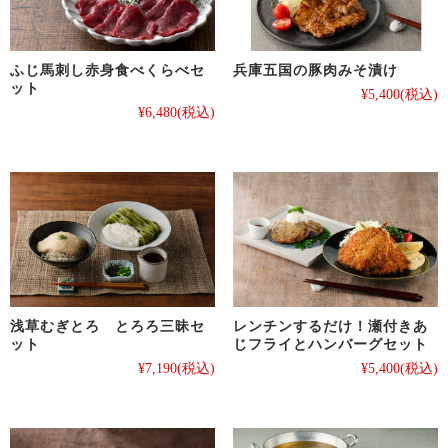
ふじ馬刺し赤身食べくらべセ
兵庫五国の豚肉みそ漬け
ット
¥5,400
(税込)
¥6,480
(税込)
浅草むぎとろ とろろ三昧セ
レンチンするだけ！瀬付きあ
ット
じフライとハンバーグセット
¥7,190
(税込)
¥5,400
(税込)