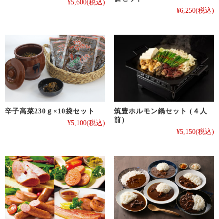
¥5,600
(税込)
¥6,250
(税込)
辛子高菜230ｇ×10袋セット
筑豊ホルモン鍋セット (４人
前）
¥5,100
(税込)
¥5,150
(税込)