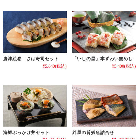
唐津絵巻 さば寿司セット
「いしの屋」本ずわい蟹めし
¥5,840
(税込)
¥5,400
(税込)
海鮮ぶっかけ丼セット
絆屋の旨煮魚詰合せ