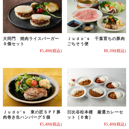
大同門 焼肉ライスバーガー
Ｊｕｄｏ’ｓ 千葉育ちの豚肉
９個セット
ごちそう便
¥5,400
(税込)
¥8,100
(税込)
Ｊｕｄｏ’ｓ 東の匠ＳＰＦ豚
日比谷松本楼 厳選カレーセ
肉巻き生ハンバーグ５個
ット［６食］
¥5,400
(税込)
¥5,400
(税込)