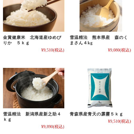
金賞健康米 北海道産ゆめぴ
雪温精法 熊本県産 森のく
りか ５ｋｇ
まさん４kg
¥9,510
(税込)
¥9,080
(税込)
雪温精法 新潟県産新之助４
青森県産青天の霹靂５ｋｇ
ｋｇ
¥9,510
(税込)
¥9,890
(税込)