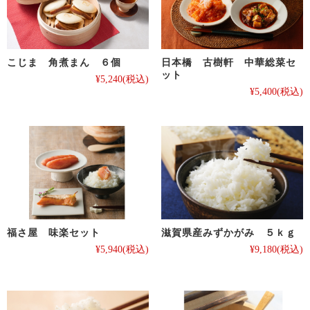
こじま 角煮まん ６個
日本橋 古樹軒 中華総菜セ
ット
¥5,240
(税込)
¥5,400
(税込)
福さ屋 味楽セット
滋賀県産みずかがみ ５ｋｇ
¥5,940
(税込)
¥9,180
(税込)