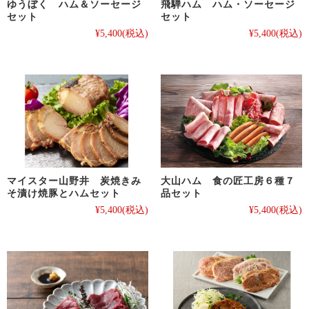
ゆうぼく ハム＆ソーセージ
飛騨ハム ハム・ソーセージ
セット
セット
¥5,400
(税込)
¥5,400
(税込)
マイスター山野井 炭焼きみ
大山ハム 食の匠工房６種７
そ漬け焼豚とハムセット
品セット
¥5,400
(税込)
¥5,400
(税込)