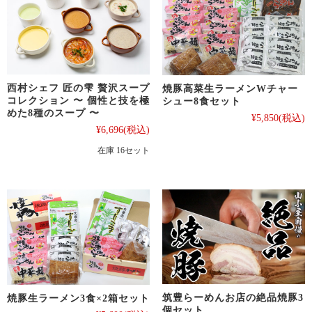
西村シェフ 匠の雫 贅沢スープ
焼豚高菜生ラーメンWチャー
コレクション 〜 個性と技を極
シュー8食セット
めた8種のスープ 〜
¥5,850
(税込)
¥6,696
(税込)
在庫 16セット
筑豊らーめんお店の絶品焼豚3
焼豚生ラーメン3食×2箱セット
個セット