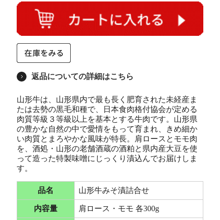
返品についての詳細はこちら
山形牛は、山形県内で最も長く肥育された未経産ま
たは去勢の黒毛和種で、日本食肉格付協会が定める
肉質等級３等級以上を基本とする牛肉です。山形県
の豊かな自然の中で愛情をもって育まれ、きめ細か
い肉質とまろやかな風味が特長。肩ロースとモモ肉
を、酒処・山形の老舗酒蔵の酒粕と県内産大豆を使
って造った特製味噌にじっくり漬込んでお届けしま
す。
品名
山形牛みそ漬詰合せ
内容量
肩ロース・モモ 各300g