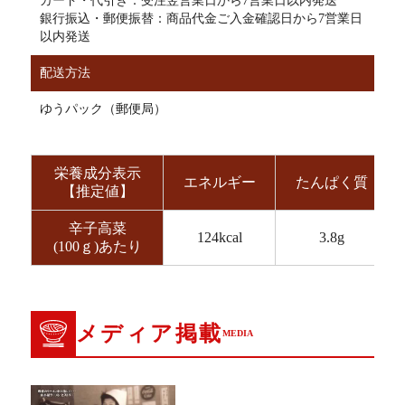
カード・代引き：受注翌営業日から7営業日以内発送
銀行振込・郵便振替：商品代金ご入金確認日から7営業日
以内発送
配送方法
ゆうパック（郵便局）
栄養成分表示
エネルギー
たんぱく質
【推定値】
辛子高菜
124kcal
3.8g
(100ｇ)あたり
メディア掲載
MEDIA