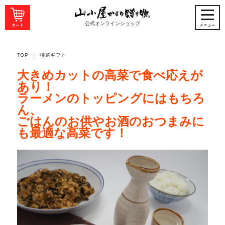
公式オンラインショップ
TOP
特選ギフト
大きめカットの高菜で食べ応えが
あり！
ラーメンのトッピングにはもちろ
ん、
ごはんのお供やお酒のおつまみに
も最適な高菜です！