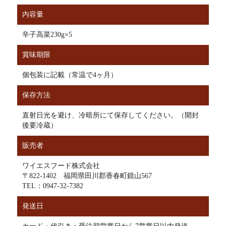
内容量
辛子高菜230g×5
賞味期限
個包装に記載（常温で4ヶ月）
保存方法
直射日光を避け、冷暗所にて保存してください。（開封
後要冷蔵）
販売者
ワイエスフード株式会社
〒822-1402 福岡県田川郡香春町鏡山567
TEL：0947-32-7382
発送日