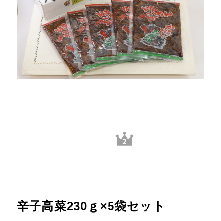
辛子高菜230ｇ×5袋セット