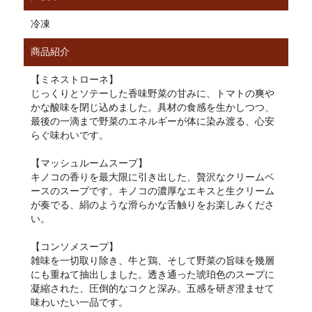
冷凍
商品紹介
【ミネストローネ】
じっくりとソテーした香味野菜の甘みに、トマトの爽や
かな酸味を閉じ込めました。具材の食感を生かしつつ、
最後の一滴まで野菜のエネルギーが体に染み渡る、心安
らぐ味わいです。
【マッシュルームスープ】
キノコの香りを最大限に引き出した、贅沢なクリームベ
ースのスープです。キノコの濃厚なエキスと生クリーム
が奏でる、絹のような滑らかな舌触りをお楽しみくださ
い。
【コンソメスープ】
雑味を一切取り除き、牛と鶏、そして野菜の旨味を幾層
にも重ねて抽出しました。透き通った琥珀色のスープに
凝縮された、圧倒的なコクと深み。五感を研ぎ澄ませて
味わいたい一品です。