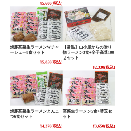
¥5,600
(税込)
焼豚高菜生ラーメンWチャ
【常温】山小屋からの贈り
ーシュー8食セット
物ラーメン3食+辛子高菜100
ｇセット
¥5,850
(税込)
¥2,330
(税込)
焼豚高菜生ラーメンとんこ
高菜生ラーメン5食+替玉セ
つ6食セット
ット
¥4,370
(税込)
¥3,650
(税込)