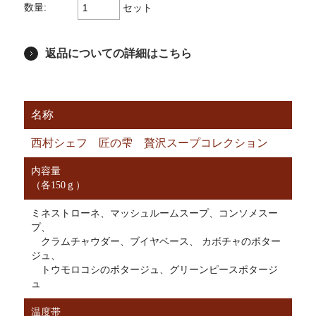
数量:
セット
返品についての詳細はこちら
名称
西村シェフ 匠の雫 贅沢スープコレクション
内容量
（各150ｇ）
ミネストローネ、マッシュルームスープ、コンソメスー
プ、
クラムチャウダー、ブイヤベース、 カボチャのポター
ジュ、
トウモロコシのポタージュ、グリーンピースポタージ
ュ
温度帯