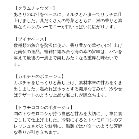
【クラムチャウダー】
あさりの出汁をベースに、ミルクとバターでリッチに仕
上げました。具だくさんの野菜とともに、潮の香りと濃
厚なミルクのハーモニーが口いっぱいに広がります。
【ブイヤベース】
数種類の魚介を贅沢に使い、香り豊かで華やかに仕上げ
た南仏の逸品。複雑に絡み合う海の幸の旨味は、パンを
添えて最後の一滴まで楽しみたくなる重厚な味わいで
す。
【カボチャのポタージュ】
カボチャをじっくりと蒸し上げ、素材本来の甘みを引き
出しました。温めればホッとする濃厚な甘みが、冷やせ
ばデザートのような上品な喉ごしが際立ちます。
【トウモロコシのポタージュ】
旬のトウモロコシが持つ自然な甘みを大切に、丁寧に裏
ごしして仕上げました。冷製にするとトウモロコシのフ
レッシュさがより鮮明に、温製ではバターのような芳醇
な香りが引き立ちます。